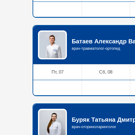
Батаев Александр В
врач-травматолог-ортопед
Пт, 07
Сб, 08
Буряк Татьяна Дмит
врач-оториноларинголог