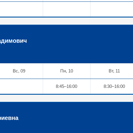
адимович
Вс, 09
Пн, 10
Вт, 11
8:45–16:00
8:30–16:00
риевна