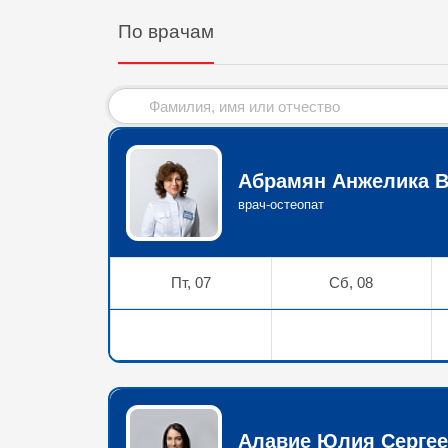
По врачам
Абрамян Анжелика В
врач-остеопат
Пт, 07
Сб, 08
Алавие Юлия Сергее