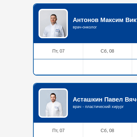
Антонов Максим Викт
врач-онколог
Пт, 07
Сб, 08
Асташкин Павел Вяч
врач - пластический хирург
Пт, 07
Сб, 08