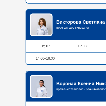
Викторова Светлана
врач-акушер-гинеколог
Пт, 07
Сб, 08
14:00–18:00
Вороная Ксения Ник
врач-анестезиолог - реаниматолог