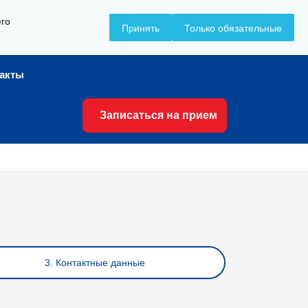
его
+7 (8617) 799-799
Принять
Только обязательные
такты
Записаться на прием
3. Контактные данные