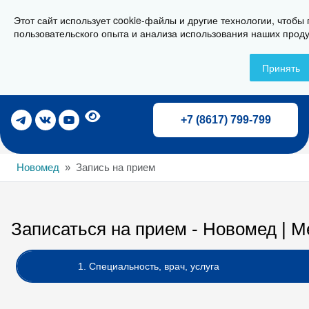
Этот сайт использует cookie-файлы и другие технологии, чтобы
г. Новороссийск, ул. Свердлова 36А
пользовательского опыта и анализа использования наших проду
Принять
Записаться на прием
+7 (8617) 799-799
Новомед
Запись на прием
Записаться на прием - Новомед | 
1. Специальность, врач, услуга