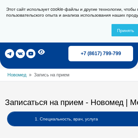
Этот сайт использует cookie-файлы и другие технологии, чтобы
г. Новороссийск, ул. Свердлова 36А
пользовательского опыта и анализа использования наших проду
Принять
Записаться на прием
+7 (8617) 799-799
Новомед
Запись на прием
Записаться на прием - Новомед | 
1. Специальность, врач, услуга