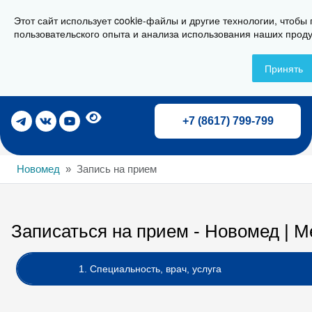
Этот сайт использует cookie-файлы и другие технологии, чтобы
г. Новороссийск, ул. Свердлова 36А
пользовательского опыта и анализа использования наших проду
Принять
Записаться на прием
+7 (8617) 799-799
Новомед
Запись на прием
Записаться на прием - Новомед | 
1. Специальность, врач, услуга