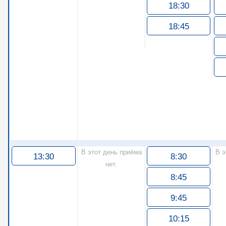
18:30
18:45
В этот день приёма
В э
13:30
8:30
нет.
8:45
9:45
10:15