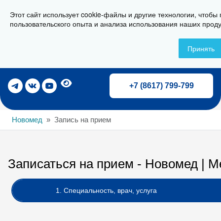
Этот сайт использует cookie-файлы и другие технологии, чтобы
г. Новороссийск, ул. Свердлова 36А
пользовательского опыта и анализа использования наших проду
Принять
Записаться на прием
+7 (8617) 799-799
Новомед
Запись на прием
Записаться на прием - Новомед | 
1. Специальность, врач, услуга