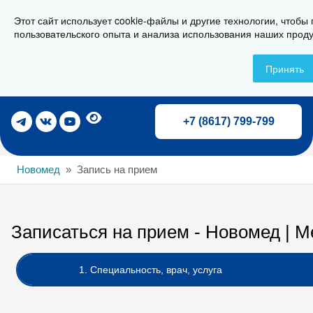
Этот сайт использует cookie-файлы и другие технологии, чтобы
г. Новороссийск, ул. Свердлова 36А
пользовательского опыта и анализа использования наших проду
Принять
Записаться на прием
+7 (8617) 799-799
Новомед
Запись на прием
Записаться на прием - Новомед | 
1. Специальность, врач, услуга