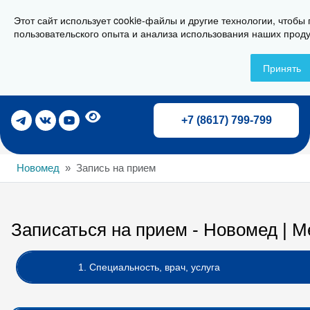
Этот сайт использует cookie-файлы и другие технологии, чтобы
г. Новороссийск, ул. Свердлова 36А
пользовательского опыта и анализа использования наших проду
Принять
Записаться на прием
+7 (8617) 799-799
Новомед
Запись на прием
Записаться на прием - Новомед | 
1. Специальность, врач, услуга