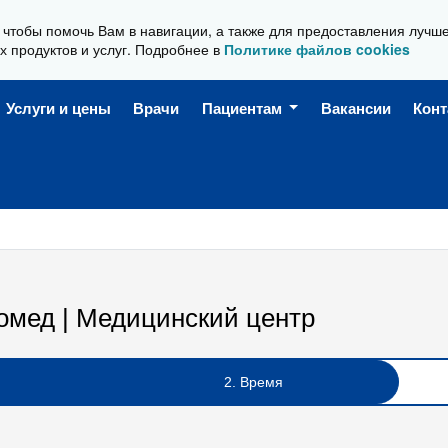
, чтобы помочь Вам в навигации, а также для предоставления лучш
Ежедневно, с 08:00 до 20:00
х продуктов и услуг. Подробнее в
Политике файлов cookies
Услуги и цены
Врачи
Пациентам
Вакансии
Кон
омед | Медицинский центр
2. Время