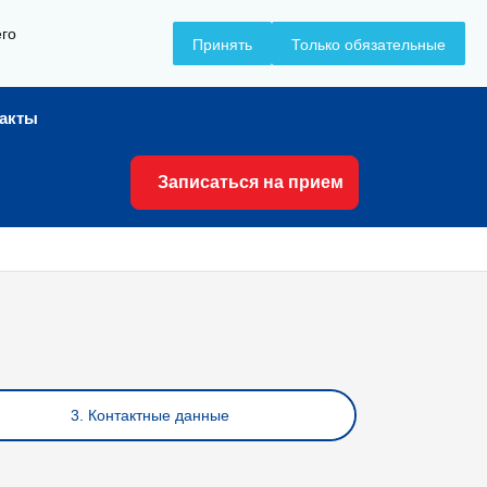
его
+7 (8617) 799-799
Принять
Только обязательные
такты
Записаться на прием
3. Контактные данные