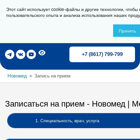
Этот сайт использует cookie-файлы и другие технологии, чтобы
г. Новороссийск, ул. Свердлова 36А
пользовательского опыта и анализа использования наших проду
Принять
Записаться на прием
+7 (8617) 799-799
Новомед
Запись на прием
Записаться на прием - Новомед | 
1. Специальность, врач, услуга