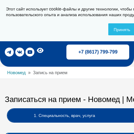
Этот сайт использует cookie-файлы и другие технологии, чтобы
г. Новороссийск, ул. Свердлова 36А
пользовательского опыта и анализа использования наших проду
Принять
Записаться на прием
+7 (8617) 799-799
Новомед
Запись на прием
Записаться на прием - Новомед | 
1. Специальность, врач, услуга