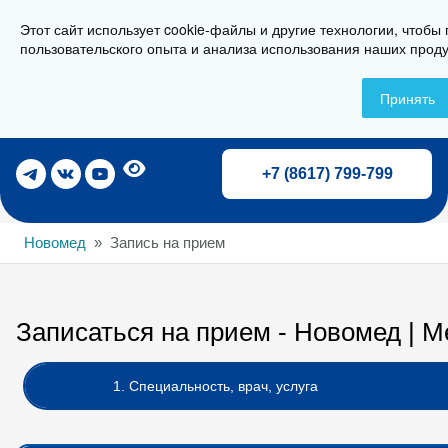
Этот сайт использует cookie-файлы и другие технологии, чтобы
г. Новороссийск, ул. Свердлова 36А
пользовательского опыта и анализа использования наших проду
Принять
Записаться на прием
+7 (8617) 799-799
Новомед
Запись на прием
Записаться на прием - Новомед | 
1. Специальность, врач, услуга