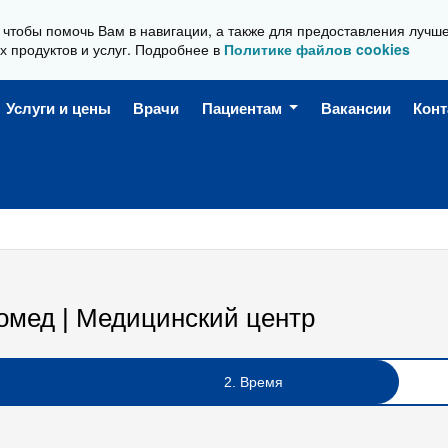
, чтобы помочь Вам в навигации, а также для предоставления лучш
Ежедневно, с 08:00 до 20:00
х продуктов и услуг. Подробнее в
Политике файлов cookies
Услуги и цены
Врачи
Пациентам
Вакансии
Кон
омед | Медицинский центр
2. Время