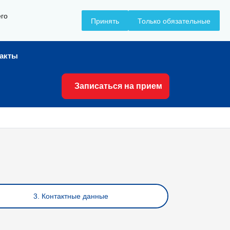
его
+7 (8617) 799-799
Принять
Только обязательные
такты
Записаться на прием
3. Контактные данные