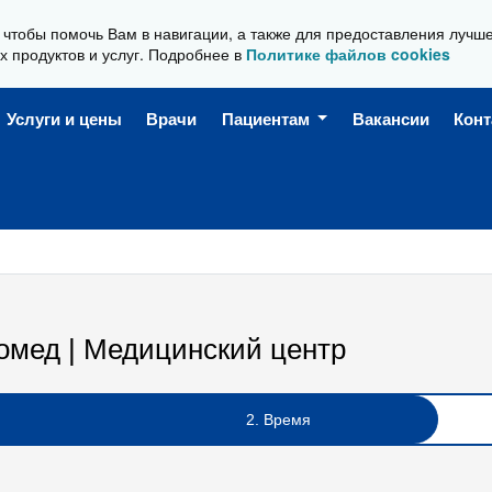
, чтобы помочь Вам в навигации, а также для предоставления лучш
Ежедневно, с 08:00 до 20:00
х продуктов и услуг. Подробнее в
Политике файлов cookies
Услуги и цены
Врачи
Пациентам
Вакансии
Кон
омед | Медицинский центр
2. Время