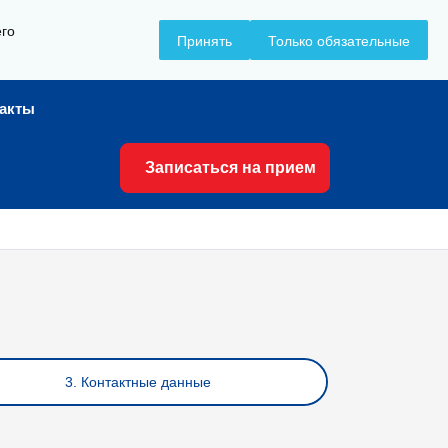
его
+7 (8617) 799-799
Принять
Только обязательные
такты
Записаться на прием
3. Контактные данные