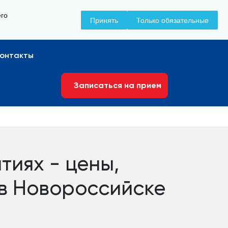
его
+7 (8617) 799-799
Принять
Только обязательные
Контакты
Записаться на прием
иях - цены,
 в Новороссийске