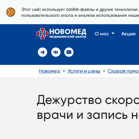
Этот сайт использует cookie-файлы и другие технологии
г. Новороссийск, ул. Свердлова 36А
пользовательского опыта и анализа использования наши
О нас
Акции
Новомед
Услуги и цены
Скорая пом
Дежурство скоро
врачи и запись 