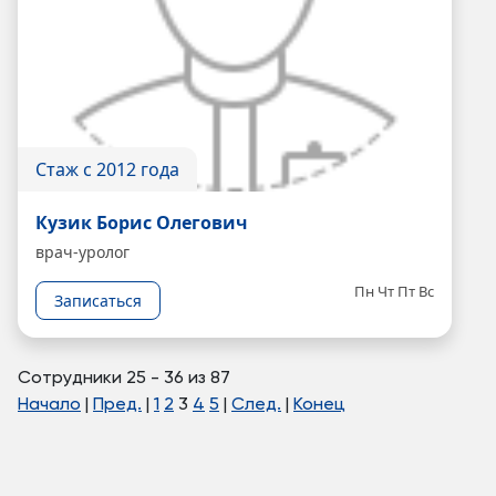
Стаж с 2012 года
Кузик Борис Олегович
врач-уролог
Пн
Чт
Пт
Вс
Записаться
Сотрудники 25 - 36 из 87
Начало
|
Пред.
|
1
2
3
4
5
|
След.
|
Конец