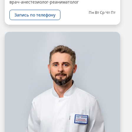
врач-анестезиолог-реаниматолог
Пн
Вт
Ср
Чт
Пт
Запись по телефону